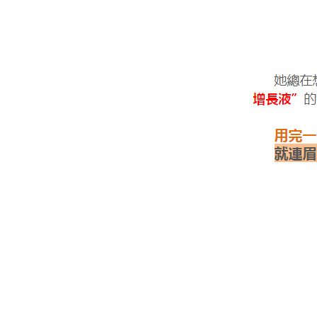
分類
眉毛生長液
睫毛修護液
睫毛增長液推薦
睫毛滋養液
睫毛生長液
美國進口Miraclash睫毛增長液專賣店
美國進口Miracl
生長。