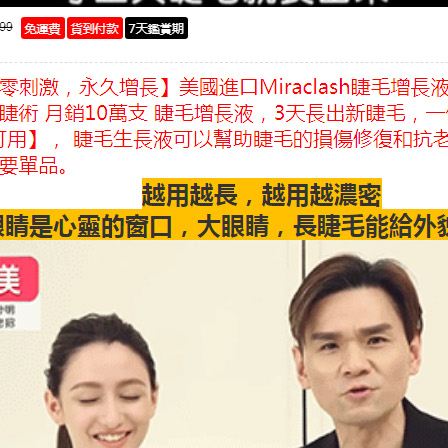
染，金盞花精華修護，短睫逆襲記，斷睫重生的奇蹟，睫毛修護
毛長度增加25%，濃密度提升，弧度自然上翹，眨眼間盡顯靈
覺焦點！
就
喜