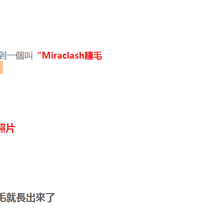
上徹底啟動了處於休眠狀態的毛囊細胞，迅速的激活睫毛眉毛再次